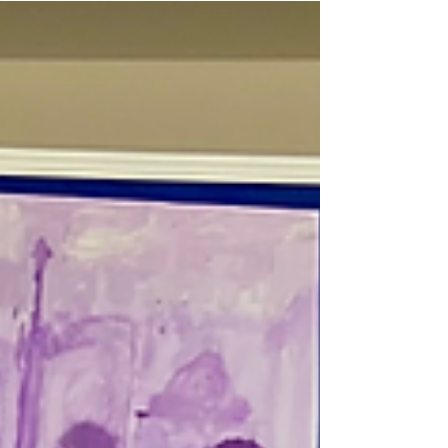
Ein Beitrag von unseren Schüler:innen von den
Schulnachrichten Jedes Jahr findet an unserer
Schule der Pendelstaffellauf statt. Alle Klassen
unserer Schule nehmen am Pendelstaffellauf teil.
Er findet normalerweise auf unserem Sportplatz
statt. Die Klasse, die von jeder Klassenstufe
gewinnt bekommt einen Pokal, damit es
spannend wird. Am Mittwoch, 13.05.2026, war
es wieder so weit. Leider konnten bisher nur die
ersten, zweiten und dritte Klassen
gegeneinander antreten, da es d