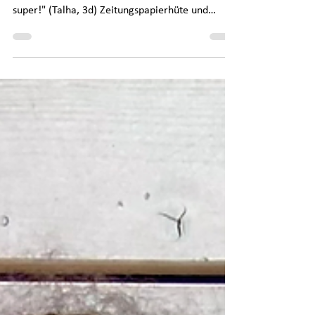
der Köllnischen Heide
Ein Beitrag von unseren Schüler:innen der
Schulnachrichten "Ich finde das Kinderfest
super!" (Talha, 3d) Zeitungspapierhüte und
Kinderschminken auf dem Kinderfest 2026 Am 1.
Juni ist der Kindertag. Zu diesem Anlass findet an
der Schule in der Köllnischen Heide jedes Jahr
ein Kinderfest für die Schülerinnen und Schüler
statt. Am Montag, den 01.06.2026 hatten wir
zum Glück auch gutes Wetter, sodass unser tolles
Kinderfest in diesem Jahr wieder auf unserem
großen Schulgelände dr