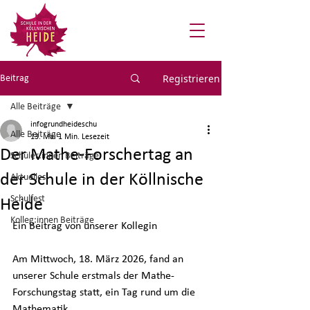
Registrieren
Beitrag
Alle Beiträge
infogrundheideschu
Alle Beiträge
13. Mai
1 Min. Lesezeit
Der Mathe-Forschertag an
Schüler:innen Beiträge
der Schule in der Köllnische
Aktuelles
Schulfest
Heide
Kolleg:innen Beiträge
Ein Beitrag von unserer Kollegin 
Am Mittwoch, 18. März 2026, fand an 
unserer Schule erstmals der Mathe-
Forschungstag statt, ein Tag rund um die 
Mathematik.