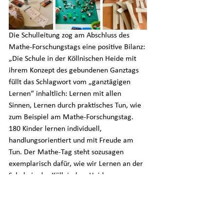
Die Schulleitung zog am Abschluss des 
Mathe-Forschungstags eine positive Bilanz: 
„Die Schule in der Köllnischen Heide mit 
ihrem Konzept des gebundenen Ganztags 
füllt das Schlagwort vom „ganztägigen 
Lernen“ inhaltlich: Lernen mit allen 
Sinnen, Lernen durch praktisches Tun, wie 
zum Beispiel am Mathe-Forschungstag. 
180 Kinder lernen individuell, 
handlungsorientiert und mit Freude am 
Tun. Der Mathe-Tag steht sozusagen 
exemplarisch dafür, wie wir Lernen an der 
Schule in der Köllnischen Heide 
verstehen,“ so Schulleiter Stefan van 
Elsäcker. Die Lernenden könnten komplexe 
Sachverhalte leichter verstehen und 