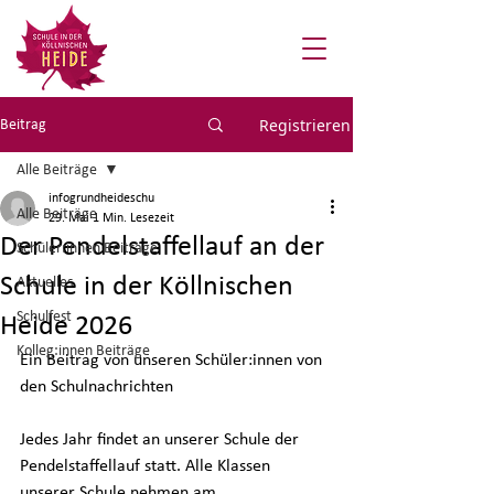
Registrieren
Beitrag
Alle Beiträge
infogrundheideschu
Alle Beiträge
29. Mai
1 Min. Lesezeit
Der Pendelstaffellauf an der
Schüler:innen Beiträge
Schule in der Köllnischen
Aktuelles
Schulfest
Heide 2026
Kolleg:innen Beiträge
Ein Beitrag von unseren Schüler:innen von 
den Schulnachrichten
Jedes Jahr findet an unserer Schule der 
Pendelstaffellauf statt. Alle Klassen 
unserer Schule nehmen am 