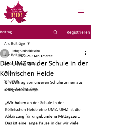
Registrieren
Beitrag
Alle Beiträge
infogrundheideschu
Alle Beiträge
21. Apr. 2024
2 Min. Lesezeit
Die UMZ an der Schule in der
Schüler:innen Beiträge
Köllnischen Heide
Aktuelles
Schulfest
Ein Beitrag von unseren Schüler:innen aus 
dem Weblog Kurs 
Kolleg:innen Beiträge
„Wir haben an der Schule in der 
Köllnischen Heide eine UMZ. UMZ ist die 
Abkürzung für ungebundene Mittagszeit. 
Das ist eine lange Pause in der wir viele 