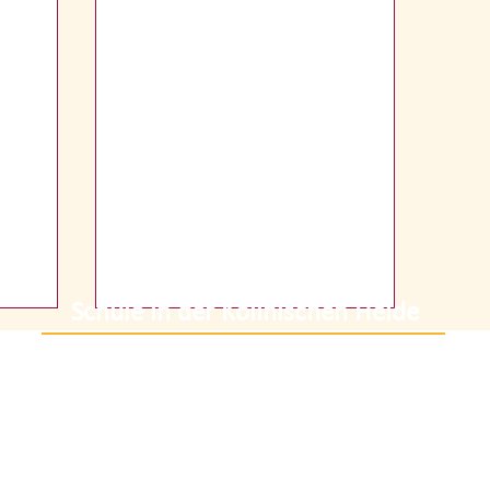
Schule in der Köllnischen Heide
0 13
Anschrift:
Hä
grundheide.schule.berlin.de
12