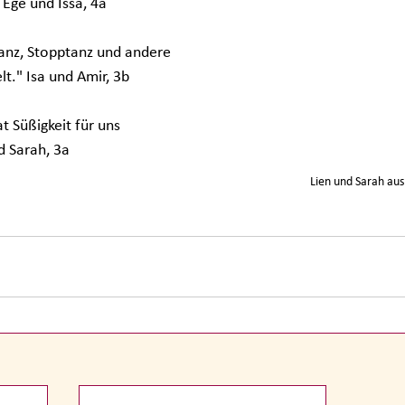
Ege und Issa, 4a
anz, Stopptanz und andere 
elt." Isa und Amir, 3b
t Süßigkeit für uns 
d Sarah, 3a
Lien und Sarah aus