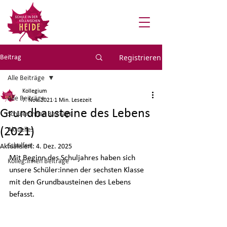
Registrieren
Beitrag
Alle Beiträge
Kollegium
Alle Beiträge
7. Nov. 2021
1 Min. Lesezeit
Grundbausteine des Lebens
Schüler:innen Beiträge
(2021)
Aktuelles
Schulfest
Aktualisiert:
4. Dez. 2025
Mit Beginn des Schuljahres haben sich 
Kolleg:innen Beiträge
unsere Schüler:innen der sechsten Klasse 
mit den Grundbausteinen des Lebens 
befasst.