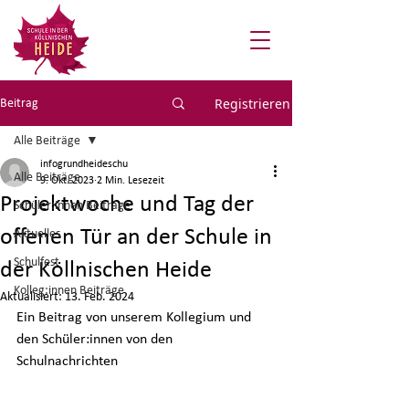
Registrieren
Beitrag
Alle Beiträge
infogrundheideschu
Alle Beiträge
9. Okt. 2023
2 Min. Lesezeit
Projektwoche und Tag der
Schüler:innen Beiträge
offenen Tür an der Schule in
Aktuelles
Schulfest
der Köllnischen Heide
Kolleg:innen Beiträge
Aktualisiert:
13. Feb. 2024
Ein Beitrag von unserem Kollegium und 
den Schüler:innen von den 
Schulnachrichten