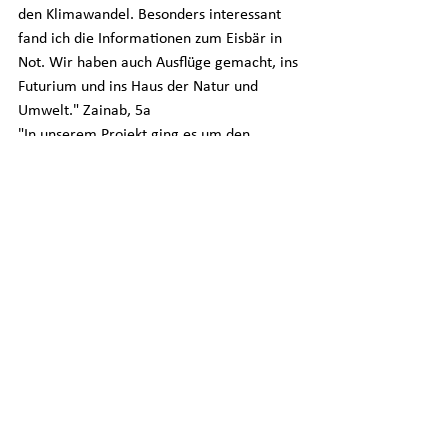
den Klimawandel. Besonders interessant 
fand ich die Informationen zum Eisbär in 
Not. Wir haben auch Ausflüge gemacht, ins 
Futurium und ins Haus der Natur und 
Umwelt." Zainab, 5a
"In unserem Projekt ging es um den 
Klimawandel und wie wir CO2 vermeiden 
können. Besonders gut gefallen hat mir, 
dass wir oft Ausflüge gemacht haben. 
Durch die Ausflüge habe ich noch mehr 
über den Klimawandel herausgefunden. 
Wir müssen darauf achten, dass wir so 
wenig CO2 wie möglich produzieren. In 
der Atmosphäre ist nämlich schon CO2, 
das noch nicht schädlich für die Erde ist. 
Wenn aber noch mehr CO2 dazu kommt, 
ist das schädlich für das Klima und die 
Erde." Diyala, 5a