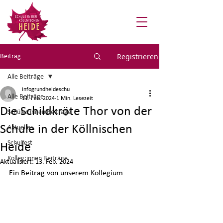
Registrieren
Beitrag
Alle Beiträge
infogrundheideschu
Alle Beiträge
11. Feb. 2024
1 Min. Lesezeit
Die Schildkröte Thor von der
Schüler:innen Beiträge
Schule in der Köllnischen
Aktuelles
Schulfest
Heide
Kolleg:innen Beiträge
Aktualisiert:
13. Feb. 2024
Ein Beitrag von unserem Kollegium 