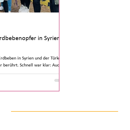
rdbebenopfer in Syrien
rdbeben in Syrien und der Türkei
 berührt. Schnell war klar: Auch
Schule in der Köllnischen Heide
0 13
Anschrift:
Hä
grundheide.schule.berlin.de
12