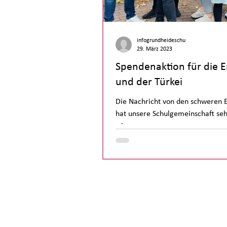
infogrundheideschu
29. März 2023
Spendenaktion für die E
und der Türkei
Die Nachricht von den schweren E
hat unsere Schulgemeinschaft sehr
wir...
Telefonnummer:
(030) 682 96
E-Mail Adresse:
sekretariat@