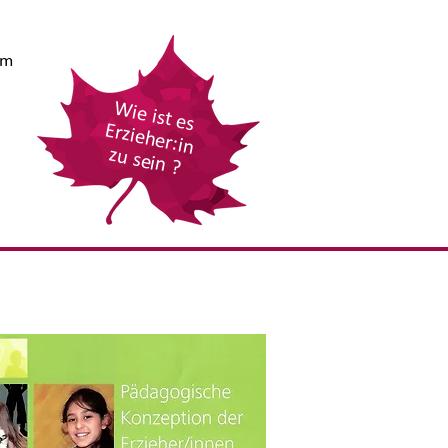
em
Wie ist es
Erzieher:in
zu sein ?