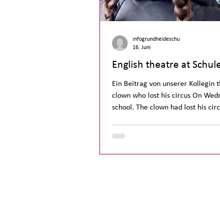
infogrundheideschu
16. Juni
English theatre at Schul
Ein Beitrag von unserer Kollegin t
clown who lost his circus On Wed
school. The clown had lost his ci
the children. It was a show for the
gym, there was a good mood. We s
the end, the circus came and too
Willing! theatre in the gym
Telefonnummer:
(030) 682 96
E-Mail Adresse:
sekretariat@