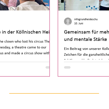
infogrundheideschu
10. Juni
e in der Köllnischen Heide
Gemeinsam für mehr
und mentale Stärke
he clown who lost his circus The
nesday, a theatre came to our
Ein Beitrag von unserer Koll
rcus and made a circus show with
Zeichen für die ganzheitlic
 second and third classes. In the
Schüler und befindet sich au
ang, acted, and laughed a lot. At
BRAINKINETIK®-Partnerschul
k the clown back. Good bye Clown
Ausbildung Bereits in diese
eine BRAINKINETIK®-Multipli
wertvolle Werkzeuge kennen
Schule in der Köllnischen Heide
Förderung von Konzentratio
0 13
Anschrift:
Hä
grundheide.schule.berlin.de
12