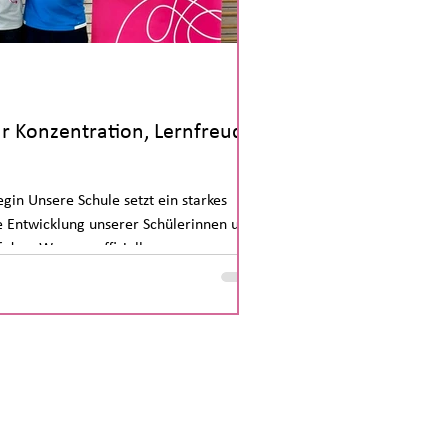
 Konzentration, Lernfreude
egin Unsere Schule setzt ein starkes
he Entwicklung unserer Schülerinnen und
f dem Weg zur offiziellen
e. unsere JUNIOR BRAINER bei der
m Schuljahr haben unsere Lehrkräfte
katorenschulung absolviert und
gelernt, um Bewegung gezielt zur
n, Aufmerksamkeit und Lernber
nselstr. 6
057 Berlin Neukölln