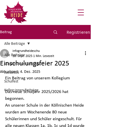
Registrieren
Beitrag
Alle Beiträge
infogrundheideschu
Alle Beiträge
18. Sept. 2025
1 Min. Lesezeit
Einschulungsfeier 2025
Schüler:innen Beiträge
Aktualisiert:
4. Dez. 2025
Aktuelles
Ein Beitrag von unserem Kollegium 
Schulfest
Kolleg:innen Beiträge
Das neue Schuljahr 2025/2026 hat 
begonnen.
An unserer Schule in der Köllnischen Heide 
wurden am Wochenende 80 neue 
Schülerinnen und Schüler eingeschult. Für 
alle neuen Klassen 1a, 1b, 1c und 1d wurde 