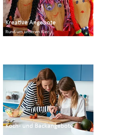
Kreative Angebote
Rund um unseren Kiez
Natur zum Anfassen
Körbe flechten
Jeder kann malen
Koch- und Backangebote