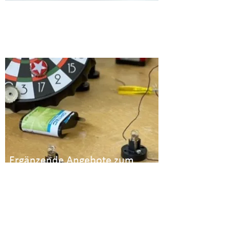
Kalte und warme Speißen
Ergänzende Angebote zum
Unterricht
Fantasiegeschichten in der Bibliothek
Forschen in der Lernwerkstatt
Bildbearbeitung am PC