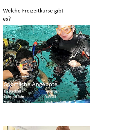
Welche Freizeitkurse gibt
es?
Sportliche Angebote
Basketball
Federball
Fahrrad fahren
Fußball
Yoga
Mädchenfußball
Schlittschuh laufen
Sportspiele
Schwimmen