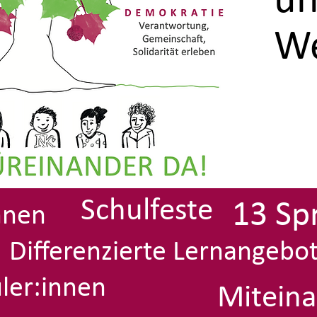
un
We
Schulfeste
13 Sp
nnen
Differenzierte Lernangebo
ler:innen
Mitein