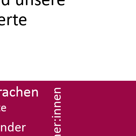
d unsere
rte
rachen
41 Erzieher:innen
te
ander